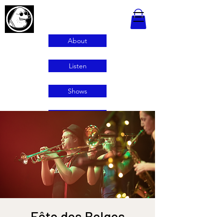
About
Listen
Shows
Contact
Fête des Belges