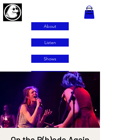
About
Listen
Shows
Contact
On the R(h)ode Again