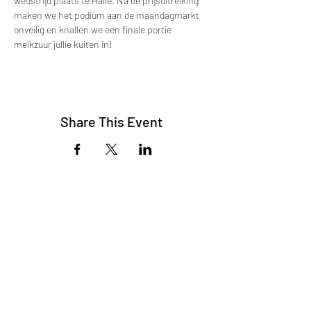
wedstrijd plaats te Halle. Na de prijsuitreiking 
maken we het podium aan de maandagmarkt 
onveilig en knallen we een finale portie 
melkzuur jullie kuiten in! 
Share This Event