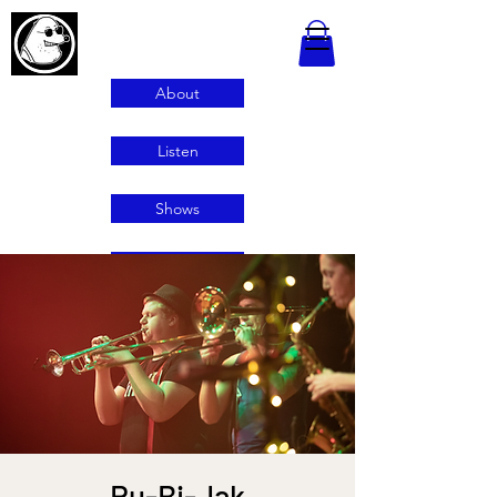
About
Listen
Shows
Contact
Ru-Bi-Jak